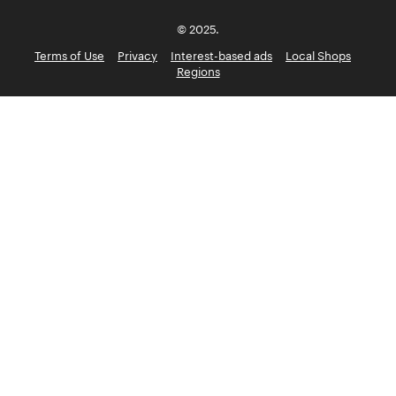
© 2025.
Terms of Use
Privacy
Interest-based ads
Local Shops
Regions