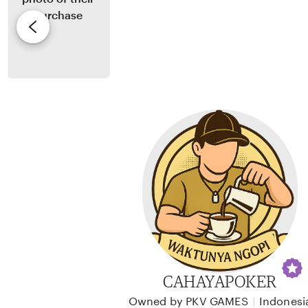
H
e
j
a
v
a
r
i
y
i
e
a
S
w
e
b
t
y
i
R
a
i
w
f
a
a
n
i
CAHAYAPOKER
Owned by PKV GAMES
|
Indonesi