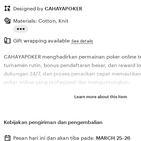
Designed by
CAHAYAPOKER
Materials: Cotton, Knit
Read
Gift wrapping available
the
See details
full
CAHAYAPOKER menghadirkan permainan poker online t
description
turnamen rutin, bonus pendaftaran besar, dan reward lo
dukungan 24/7, dan proses penarikan cepat memastika
poker online yang profesional dan menguntungkan.
Learn more about this item
Kebijakan pengiriman dan pengembalian
Pesan hari ini dan akan tiba pada:
MARCH 25-26