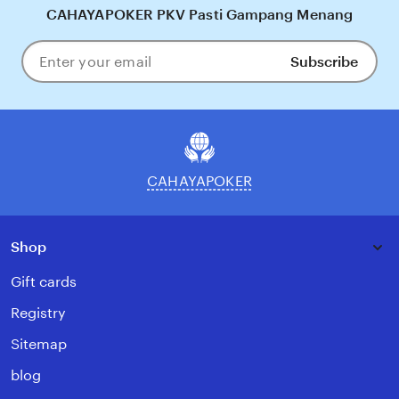
CAHAYAPOKER PKV Pasti Gampang Menang
Subscribe
Enter
your
email
CAHAYAPOKER
Shop
Gift cards
Registry
Sitemap
blog