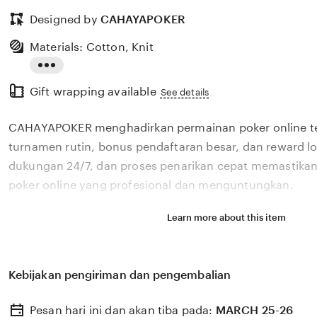
Designed by
CAHAYAPOKER
Materials: Cotton, Knit
Read
Gift wrapping available
the
See details
full
CAHAYAPOKER menghadirkan permainan poker online t
description
turnamen rutin, bonus pendaftaran besar, dan reward lo
dukungan 24/7, dan proses penarikan cepat memastika
poker online yang profesional dan menguntungkan.
Learn more about this item
Kebijakan pengiriman dan pengembalian
Pesan hari ini dan akan tiba pada:
MARCH 25-26