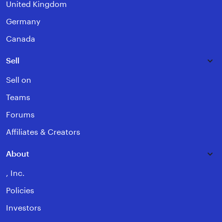
United Kingdom
Germany
Canada
Sell
Sell on
Teams
Forums
Affiliates & Creators
About
, Inc.
Policies
Investors