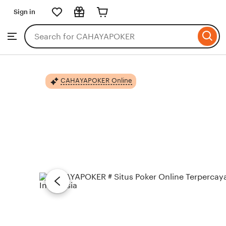
Sign in
Skip
to
Search
Browse
ontent
for
items
or
shops
CAHAYAPOKER Online