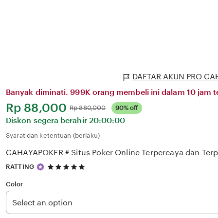
DAFTAR AKUN PRO CA
Banyak diminati. 999K orang membeli ini dalam 10 jam te
Harga:
Rp 88,000
Normal:
Rp 880,000
90% off
Diskon segera berahir
20:00:00
Syarat dan ketentuan (berlaku)
CAHAYAPOKER # Situs Poker Online Terpercaya dan Terp
5
RATTING
out
of
Color
5
stars